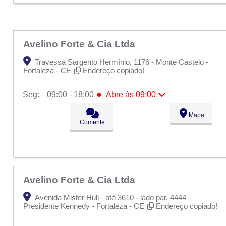
Dom:
Fechado
Avelino Forte & Cia Ltda
Travessa Sargento Hermínio, 1176 - Monte Castelo -
Fortaleza - CE
Endereço copiado!
●
Seg:
09:00 - 18:00
Abre ás 09:00
●
Seg:
09:00 - 18:00
Abre ás 09:00
Mapa
Ter:
09:00 - 18:00
Comente
Qua:
09:00 - 18:00
Qui:
09:00 - 18:00
Sex:
09:00 - 18:00
Sáb:
Fechado
Dom:
Fechado
Avelino Forte & Cia Ltda
Avenida Mister Hull - até 3610 - lado par, 4444 -
Presidente Kennedy - Fortaleza - CE
Endereço copiado!