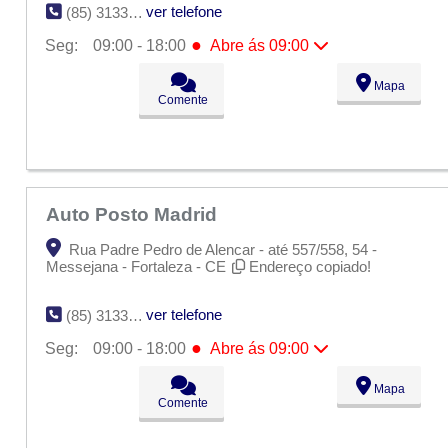
ver telefone
(85) 3133-6700
●
Seg:
09:00 - 18:00
Abre ás 09:00
●
Seg:
09:00 - 18:00
Abre ás 09:00
Mapa
Ter:
09:00 - 18:00
Comente
Qua:
09:00 - 18:00
Qui:
09:00 - 18:00
Sex:
09:00 - 18:00
Sáb:
Fechado
Dom:
Fechado
Auto Posto Madrid
Rua Padre Pedro de Alencar - até 557/558, 54 -
Messejana - Fortaleza - CE
Endereço copiado!
ver telefone
(85) 3133-6700
●
Seg:
09:00 - 18:00
Abre ás 09:00
●
Seg:
09:00 - 18:00
Abre ás 09:00
Mapa
Ter:
09:00 - 18:00
Comente
Qua:
09:00 - 18:00
Qui:
09:00 - 18:00
Sex:
09:00 - 18:00