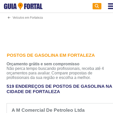
GUIA
FORTAL
Veículos em Fortaleza
POSTOS DE GASOLINA EM FORTALEZA
Orçamento grátis e sem compromisso
Não perca tempo buscando profissionais, receba até 4
orçamentos para avaliar. Compare propostas de
profissionais da sua região e escolha a melhor.
519 ENDEREÇOS DE POSTOS DE GASOLINA NA
CIDADE DE FORTALEZA
A M Comercial De Petroleo Ltda