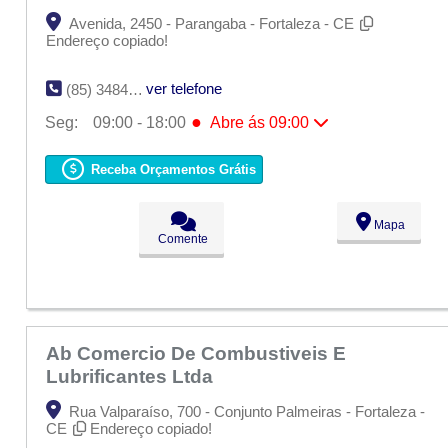
Avenida, 2450 - Parangaba - Fortaleza - CE
Endereço copiado!
ver telefone
(85) 3484-5996
●
Seg:
09:00 - 18:00
Abre ás 09:00
●
Seg:
09:00 - 18:00
Abre ás 09:00
Ter:
09:00 - 18:00
Receba Orçamentos Grátis
Qua:
09:00 - 18:00
Qui:
09:00 - 18:00
Sex:
09:00 - 18:00
Mapa
Sáb:
Fechado
Comente
Dom:
Fechado
Ab Comercio De Combustiveis E
Lubrificantes Ltda
Rua Valparaíso, 700 - Conjunto Palmeiras - Fortaleza -
CE
Endereço copiado!