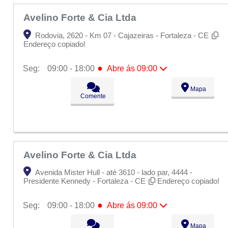
Avelino Forte & Cia Ltda
Rodovia, 2620 - Km 07 - Cajazeiras - Fortaleza - CE
Endereço copiado!
●
Seg:
09:00 - 18:00
Abre ás 09:00
●
Seg:
09:00 - 18:00
Abre ás 09:00
Mapa
Ter:
09:00 - 18:00
Comente
Qua:
09:00 - 18:00
Qui:
09:00 - 18:00
Sex:
09:00 - 18:00
Sáb:
Fechado
Dom:
Fechado
Avelino Forte & Cia Ltda
Avenida Mister Hull - até 3610 - lado par, 4444 -
Presidente Kennedy - Fortaleza - CE
Endereço copiado!
●
Seg:
09:00 - 18:00
Abre ás 09:00
●
Seg:
09:00 - 18:00
Abre ás 09:00
Mapa
Ter:
09:00 - 18:00