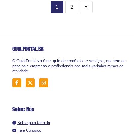
1
2
»
GUIA.FORTAL
.BR
O Guia Fortaleza é um guia de comércios e serviços, que tem as
principais empresas e profissionais nos mais variados ramos de
atividade.
Sobre Nós
Sobre guia.fortal.br
Fale Conosco