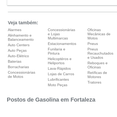
Veja também:
Alarmes
Concessionárias
Oficinas
e Lojas
Mecânicas de
Alinhamento e
Multimarcas
Motos
Balanceamento
Estacionamentos
Pneus
Auto Centers
Funilaria e
Pneus
Auto Peças
Pintura
Recauchutados
Auto-Elétrico
e Usados
Helicoptéros e
Baterias
Heliportos
Reboques e
Borracharias
Oficinas
Lava-Rápidos
Concessionárias
Retíficas de
Lojas de Carros
de Motos
Motores
Lubrificantes
Tratores
Moto Peças
Postos de Gasolina em Fortaleza