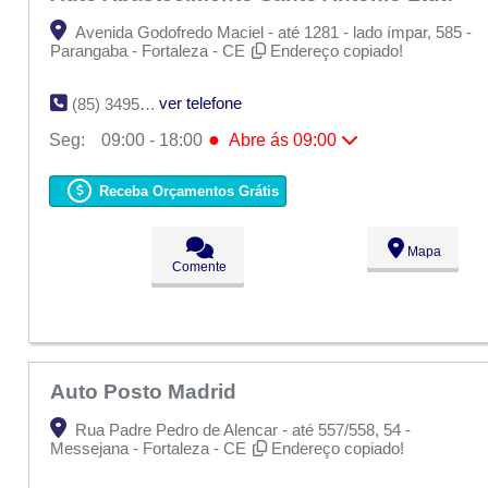
Avenida Godofredo Maciel - até 1281 - lado ímpar, 585 -
Parangaba - Fortaleza - CE
Endereço copiado!
ver telefone
(85) 3495-6800
●
Seg:
09:00 - 18:00
Abre ás 09:00
●
Seg:
09:00 - 18:00
Abre ás 09:00
Ter:
09:00 - 18:00
Receba Orçamentos Grátis
Qua:
09:00 - 18:00
Qui:
09:00 - 18:00
Sex:
09:00 - 18:00
Mapa
Sáb:
Fechado
Comente
Dom:
Fechado
Auto Posto Madrid
Rua Padre Pedro de Alencar - até 557/558, 54 -
Messejana - Fortaleza - CE
Endereço copiado!