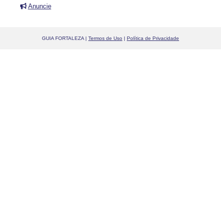
Anuncie
GUIA FORTALEZA |
Termos de Uso
|
Política de Privacidade