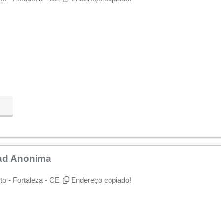
dad Anonima
to - Fortaleza - CE
Endereço copiado!