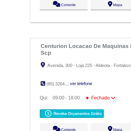
Seg:
09:00 - 18:00
Comente
Mapa
Ter:
09:00 - 18:00
Qua:
09:00 - 18:00
●
Qui:
09:00 - 18:00
Fechado
Sex:
09:00 - 18:00
Sáb:
Fechado
Dom:
Fechado
Centurion Locacao De Maquinas
Scp
Avenida, 300 - Loja 225 - Aldeota - Fortalez
ver telefone
(85) 3264-9110
●
Qui:
09:00 - 18:00
Fechado
Seg:
09:00 - 18:00
Ter:
09:00 - 18:00
Receba Orçamentos Grátis
Qua:
09:00 - 18:00
●
Qui:
09:00 - 18:00
Fechado
Sex:
09:00 - 18:00
Comente
Mapa