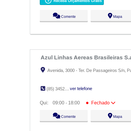
Receba Orçamentos Grátis
Qua:
09:00 - 18:00
●
Qui:
09:00 - 18:00
Fechado
Sex:
09:00 - 18:00
Comente
Mapa
Sáb:
Fechado
Dom:
Fechado
Azul Linhas Aereas Brasileiras S.
Avenida, 3000 - Ter. De Passageiros S/n, Pa
ver telefone
(85) 3452-2938
●
Qui:
09:00 - 18:00
Fechado
Seg:
09:00 - 18:00
Comente
Mapa
Ter:
09:00 - 18:00
Qua:
09:00 - 18:00
●
Qui:
09:00 - 18:00
Fechado