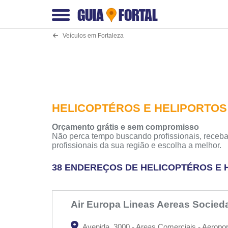
GUIA
FORTAL
Veículos em Fortaleza
HELICOPTÉROS E HELIPORTOS
Orçamento grátis e sem compromisso
Não perca tempo buscando profissionais, receba
profissionais da sua região e escolha a melhor.
38 ENDEREÇOS DE HELICOPTÉROS E 
Air Europa Lineas Aereas Socie
Avenida, 3000 - Areas Comerciais - Aeropor