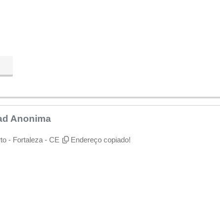
dad Anonima
to - Fortaleza - CE
Endereço copiado!