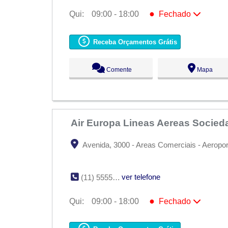
●
Qui:
09:00 - 18:00
Fechado
Seg:
09:00 - 18:00
Ter:
09:00 - 18:00
Receba Orçamentos Grátis
Qua:
09:00 - 18:00
●
Qui:
09:00 - 18:00
Fechado
Sex:
09:00 - 18:00
Comente
Mapa
Sáb:
Fechado
Dom:
Fechado
Air Europa Lineas Aereas Socie
Avenida, 3000 - Areas Comerciais - Aeropor
ver telefone
(11) 5555-9256
●
Qui:
09:00 - 18:00
Fechado
Seg:
09:00 - 18:00
Ter:
09:00 - 18:00