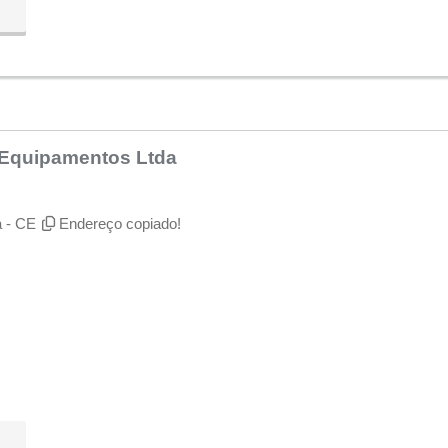
 Equipamentos Ltda
a - CE
Endereço copiado!