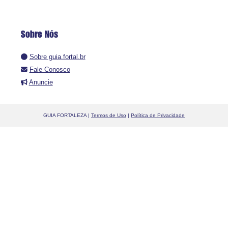
Sobre Nós
Sobre guia.fortal.br
Fale Conosco
Anuncie
GUIA FORTALEZA |
Termos de Uso
|
Política de Privacidade