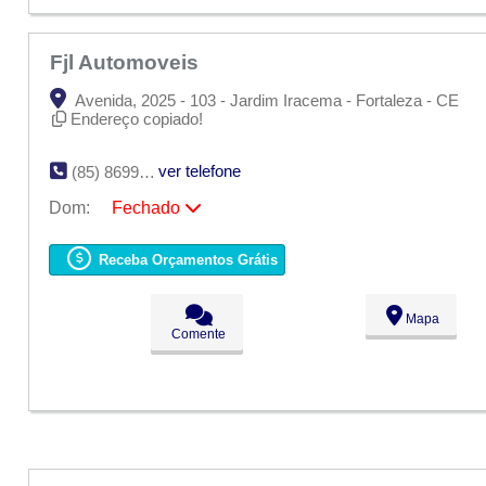
Fjl Automoveis
Avenida, 2025 - 103 - Jardim Iracema - Fortaleza - CE
Endereço copiado!
ver telefone
(85) 8699-2465
Dom:
Fechado
Seg:
09:00 - 18:00
Ter:
09:00 - 18:00
Receba Orçamentos Grátis
Qua:
09:00 - 18:00
Qui:
09:00 - 18:00
Sex:
09:00 - 18:00
Mapa
Sáb:
Fechado
Comente
Dom:
Fechado