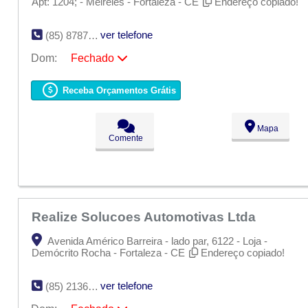
Apt: 1204; - Meireles - Fortaleza - CE
Endereço copiado!
ver telefone
(85) 8787-1308
Dom:
Fechado
Seg:
09:00 - 18:00
Ter:
09:00 - 18:00
Receba Orçamentos Grátis
Qua:
09:00 - 18:00
Qui:
09:00 - 18:00
Sex:
09:00 - 18:00
Mapa
Sáb:
Fechado
Comente
Dom:
Fechado
Realize Solucoes Automotivas Ltda
Avenida Américo Barreira - lado par, 6122 - Loja -
Demócrito Rocha - Fortaleza - CE
Endereço copiado!
ver telefone
(85) 2136-4595