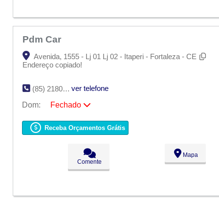
Pdm Car
Avenida, 1555 - Lj 01 Lj 02 - Itaperi - Fortaleza - CE
Endereço copiado!
ver telefone
(85) 2180-4355
Dom:
Fechado
Seg:
09:00 - 18:00
Ter:
09:00 - 18:00
Receba Orçamentos Grátis
Qua:
09:00 - 18:00
Qui:
09:00 - 18:00
Sex:
09:00 - 18:00
Mapa
Sáb:
Fechado
Comente
Dom:
Fechado