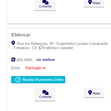
Sex:
09:00 - 18:00
Mapa
Sáb:
Fechado
Comente
Dom:
Fechado
Eldercar
Rua Ivo Rebouças, 49 - Engenheiro Luciano Cavalcante
- Fortaleza - CE
Endereço copiado!
ver telefone
(85) 9984-0901
Dom:
Fechado
Seg:
09:00 - 18:00
Ter:
09:00 - 18:00
Receba Orçamentos Grátis
Qua:
09:00 - 18:00
Qui:
09:00 - 18:00
Sex:
09:00 - 18:00
Mapa
Sáb:
Fechado
Comente
Dom:
Fechado