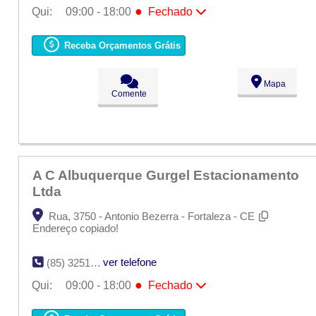
●
Qui:
09:00 - 18:00
Fechado
Seg:
09:00 - 18:00
Ter:
09:00 - 18:00
Receba Orçamentos Grátis
Qua:
09:00 - 18:00
●
Qui:
09:00 - 18:00
Fechado
Sex:
09:00 - 18:00
Mapa
Sáb:
Fechado
Comente
Dom:
Fechado
A C Albuquerque Gurgel Estacionamento
Ltda
Rua, 3750 - Antonio Bezerra - Fortaleza - CE
Endereço copiado!
ver telefone
(85) 3251-1007
●
Qui:
09:00 - 18:00
Fechado
Seg:
09:00 - 18:00