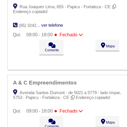
Rua Joaquim Lima, 655 - Papicu - Fortaleza - CE
Endereço copiado!
ver telefone
(85) 3242-7191
●
Qui:
09:00 - 18:00
Fechado
Seg:
09:00 - 18:00
Mapa
Ter:
09:00 - 18:00
Comente
Qua:
09:00 - 18:00
●
Qui:
09:00 - 18:00
Fechado
Sex:
09:00 - 18:00
Sáb:
Fechado
Dom:
Fechado
A & C Empreendimentos
Avenida Santos Dumont - de 5021 a 5779 - lado ímpar,
5753 - Papicu - Fortaleza - CE
Endereço copiado!
●
Qui:
09:00 - 18:00
Fechado
Seg:
09:00 - 18:00
Mapa
Ter:
09:00 - 18:00
Comente