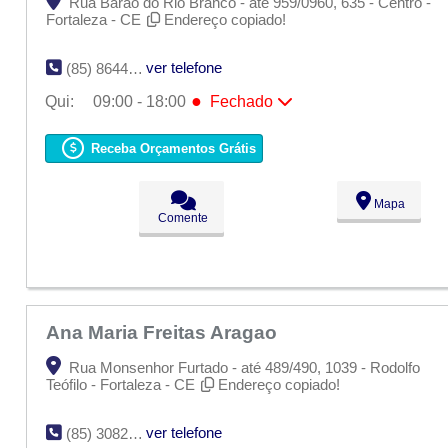
Rua Barão do Rio Branco - até 959/0960, 635 - Centro -
Fortaleza - CE
Endereço copiado!
ver telefone
(85) 8644-0565
●
Qui:
09:00 - 18:00
Fechado
Seg:
09:00 - 18:00
Ter:
09:00 - 18:00
Receba Orçamentos Grátis
Qua:
09:00 - 18:00
●
Qui:
09:00 - 18:00
Fechado
Sex:
09:00 - 18:00
Mapa
Sáb:
Fechado
Comente
Dom:
Fechado
Ana Maria Freitas Aragao
Rua Monsenhor Furtado - até 489/490, 1039 - Rodolfo
Teófilo - Fortaleza - CE
Endereço copiado!
ver telefone
(85) 3082-1747