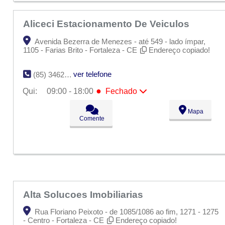
Dom:
Fechado
Aliceci Estacionamento De Veiculos
Avenida Bezerra de Menezes - até 549 - lado ímpar,
1105 - Farias Brito - Fortaleza - CE
Endereço copiado!
ver telefone
(85) 3462-5000
●
Qui:
09:00 - 18:00
Fechado
Seg:
09:00 - 18:00
Mapa
Ter:
09:00 - 18:00
Comente
Qua:
09:00 - 18:00
●
Qui:
09:00 - 18:00
Fechado
Sex:
09:00 - 18:00
Sáb:
Fechado
Dom:
Fechado
Alta Solucoes Imobiliarias
Rua Floriano Peixoto - de 1085/1086 ao fim, 1271 - 1275
- Centro - Fortaleza - CE
Endereço copiado!