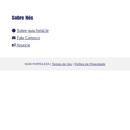
Sobre Nós
Sobre guia.fortal.br
Fale Conosco
Anuncie
GUIA FORTALEZA |
Termos de Uso
|
Política de Privacidade