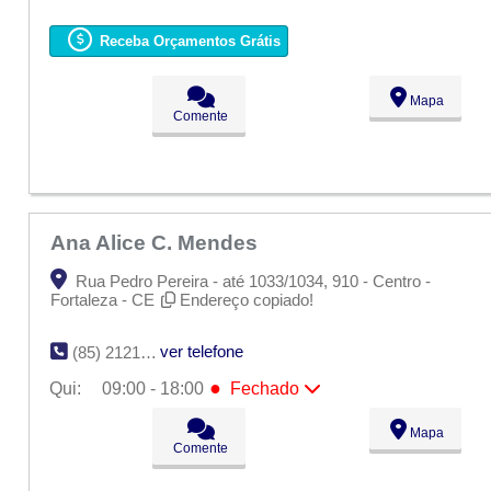
Seg:
09:00 - 18:00
Ter:
09:00 - 18:00
Receba Orçamentos Grátis
Qua:
09:00 - 18:00
●
Qui:
09:00 - 18:00
Fechado
Sex:
09:00 - 18:00
Mapa
Sáb:
Fechado
Comente
Dom:
Fechado
Ana Alice C. Mendes
Rua Pedro Pereira - até 1033/1034, 910 - Centro -
Fortaleza - CE
Endereço copiado!
ver telefone
(85) 2121-511
●
Qui:
09:00 - 18:00
Fechado
Seg:
09:00 - 18:00
Mapa
Ter:
09:00 - 18:00
Comente
Qua:
09:00 - 18:00
●
Qui:
09:00 - 18:00
Fechado