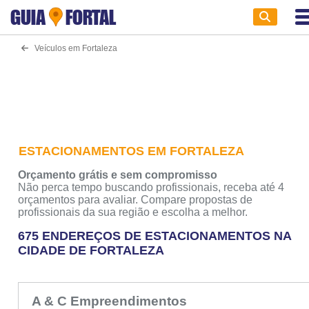
GUIA
FORTAL
Veículos em Fortaleza
ESTACIONAMENTOS EM FORTALEZA
Orçamento grátis e sem compromisso
Não perca tempo buscando profissionais, receba até 4
orçamentos para avaliar. Compare propostas de
profissionais da sua região e escolha a melhor.
675 ENDEREÇOS DE ESTACIONAMENTOS NA
CIDADE DE FORTALEZA
A & C Empreendimentos