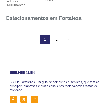
e Lojas
Multimarcas
Estacionamentos em Fortaleza
1
2
»
GUIA.FORTAL
.BR
O Guia Fortaleza é um guia de comércios e serviços, que tem as
principais empresas e profissionais nos mais variados ramos de
atividade.