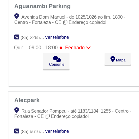
Aguanambi Parking
Avenida Dom Manuel - de 1025/1026 ao fim, 1800 -
Centro - Fortaleza - CE
Endereço copiado!
ver telefone
(85) 2265-441
●
Qui:
09:00 - 18:00
Fechado
Seg:
09:00 - 18:00
Mapa
Ter:
09:00 - 18:00
Comente
Qua:
09:00 - 18:00
●
Qui:
09:00 - 18:00
Fechado
Sex:
09:00 - 18:00
Sáb:
Fechado
Dom:
Fechado
Alecpark
Rua Senador Pompeu - até 1183/1184, 1255 - Centro -
Fortaleza - CE
Endereço copiado!
ver telefone
(85) 9616-9940