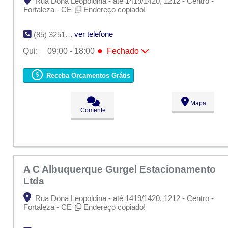
Rua Dona Leopoldina - até 1419/1420, 1212 - Centro -
Fortaleza - CE
Endereço copiado!
ver telefone
(85) 3251-1007
●
Qui:
09:00 - 18:00
Fechado
Seg:
09:00 - 18:00
Ter:
09:00 - 18:00
Receba Orçamentos Grátis
Qua:
09:00 - 18:00
●
Qui:
09:00 - 18:00
Fechado
Sex:
09:00 - 18:00
Mapa
Sáb:
Fechado
Comente
Dom:
Fechado
A C Albuquerque Gurgel Estacionamento
Ltda
Rua Dona Leopoldina - até 1419/1420, 1212 - Centro -
Fortaleza - CE
Endereço copiado!