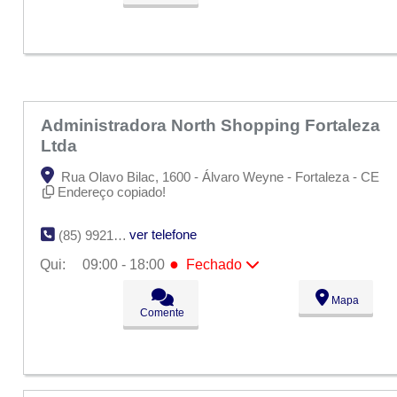
Dom:
Fechado
Administradora North Shopping Fortaleza
Ltda
Rua Olavo Bilac, 1600 - Álvaro Weyne - Fortaleza - CE
Endereço copiado!
ver telefone
(85) 9921-0306
●
Qui:
09:00 - 18:00
Fechado
Seg:
09:00 - 18:00
Mapa
Ter:
09:00 - 18:00
Comente
Qua:
09:00 - 18:00
●
Qui:
09:00 - 18:00
Fechado
Sex:
09:00 - 18:00
Sáb:
Fechado
Dom:
Fechado