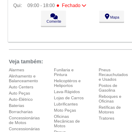
●
Qui:
09:00 - 18:00
Fechado
Seg:
09:00 - 18:00
Mapa
Ter:
09:00 - 18:00
Comente
Qua:
09:00 - 18:00
●
Qui:
09:00 - 18:00
Fechado
Sex:
09:00 - 18:00
Sáb:
Fechado
Dom:
Fechado
Veja também:
Alarmes
Funilaria e
Pneus
Pintura
Recauchutados
Alinhamento e
e Usados
Balanceamento
Helicoptéros e
Heliportos
Postos de
Auto Centers
Gasolina
Lava-Rápidos
Auto Peças
Reboques e
Lojas de Carros
Auto-Elétrico
Oficinas
Lubrificantes
Baterias
Retíficas de
Moto Peças
Borracharias
Motores
Oficinas
Concessionárias
Tratores
Mecânicas de
de Motos
Motos
Concessionárias
Pneus