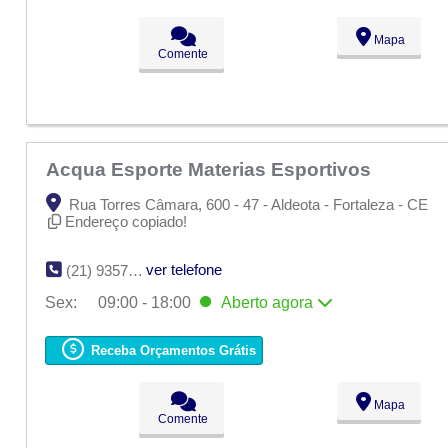
Qui:
09:00 - 18:00
Sex:
09:00 - 18:00
Aberto
agora
Mapa
Sáb:
Fechado
Comente
Dom:
Fechado
Acqua Esporte Materias Esportivos
Rua Torres Câmara, 600 - 47 - Aldeota - Fortaleza - CE
Endereço copiado!
ver telefone
(21) 9357-7474
Sex:
09:00 - 18:00
Aberto
agora
Seg:
09:00 - 18:00
Ter:
09:00 - 18:00
Receba Orçamentos Grátis
Qua:
09:00 - 18:00
Qui:
09:00 - 18:00
Sex:
09:00 - 18:00
Aberto
agora
Mapa
Sáb:
Fechado
Comente
Dom:
Fechado