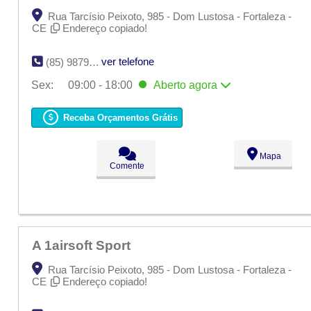
Rua Tarcísio Peixoto, 985 - Dom Lustosa - Fortaleza -
CE
Endereço copiado!
ver telefone
(85) 9879-8786
Sex:
09:00 - 18:00
Aberto
agora
Seg:
09:00 - 18:00
Ter:
09:00 - 18:00
Receba Orçamentos Grátis
Qua:
09:00 - 18:00
Qui:
09:00 - 18:00
Sex:
09:00 - 18:00
Aberto
agora
Mapa
Sáb:
Fechado
Comente
Dom:
Fechado
A 1airsoft Sport
Rua Tarcísio Peixoto, 985 - Dom Lustosa - Fortaleza -
CE
Endereço copiado!