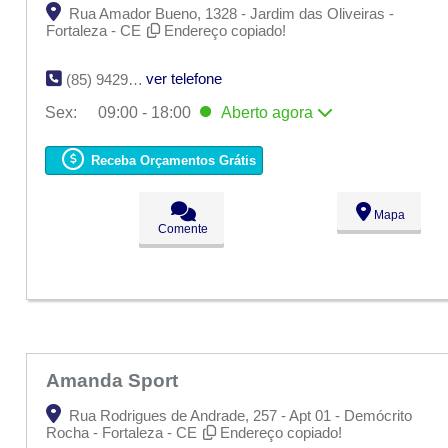
Rua Amador Bueno, 1328 - Jardim das Oliveiras -
Fortaleza - CE
Endereço copiado!
ver telefone
(85) 9429-8785
Sex:
09:00 - 18:00
Aberto
agora
Seg:
09:00 - 18:00
Ter:
09:00 - 18:00
Receba Orçamentos Grátis
Qua:
09:00 - 18:00
Qui:
09:00 - 18:00
Sex:
09:00 - 18:00
Aberto
agora
Mapa
Sáb:
Fechado
Comente
Dom:
Fechado
Amanda Sport
Rua Rodrigues de Andrade, 257 - Apt 01 - Demócrito
Rocha - Fortaleza - CE
Endereço copiado!