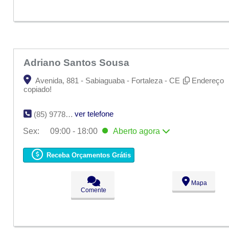
Adriano Santos Sousa
Avenida, 881 - Sabiaguaba - Fortaleza - CE
Endereço
copiado!
ver telefone
(85) 9778-3854
Sex:
09:00 - 18:00
Aberto
agora
Seg:
09:00 - 18:00
Ter:
09:00 - 18:00
Receba Orçamentos Grátis
Qua:
09:00 - 18:00
Qui:
09:00 - 18:00
Sex:
09:00 - 18:00
Aberto
agora
Mapa
Sáb:
Fechado
Comente
Dom:
Fechado