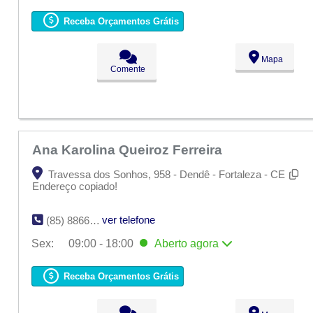
Seg:
09:00 - 18:00
Ter:
09:00 - 18:00
Receba Orçamentos Grátis
Qua:
09:00 - 18:00
Qui:
09:00 - 18:00
Sex:
09:00 - 18:00
Aberto
agora
Mapa
Sáb:
Fechado
Comente
Dom:
Fechado
Ana Karolina Queiroz Ferreira
Travessa dos Sonhos, 958 - Dendê - Fortaleza - CE
Endereço copiado!
ver telefone
(85) 8866-0564
Sex:
09:00 - 18:00
Aberto
agora
Seg:
09:00 - 18:00
Ter:
09:00 - 18:00
Receba Orçamentos Grátis
Qua:
09:00 - 18:00
Qui:
09:00 - 18:00
Sex:
09:00 - 18:00
Aberto
agora