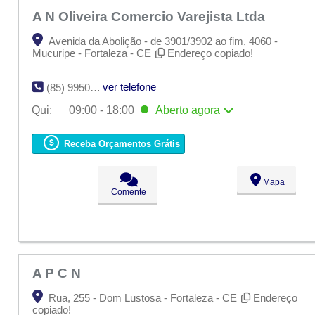
A N Oliveira Comercio Varejista Ltda
Avenida da Abolição - de 3901/3902 ao fim, 4060 -
Mucuripe - Fortaleza - CE
Endereço copiado!
ver telefone
(85) 9950-0201
Qui:
09:00 - 18:00
Aberto
agora
Seg:
09:00 - 18:00
Ter:
09:00 - 18:00
Receba Orçamentos Grátis
Qua:
09:00 - 18:00
Qui:
09:00 - 18:00
Aberto
agora
Sex:
09:00 - 18:00
Mapa
Sáb:
Fechado
Comente
Dom:
Fechado
A P C N
Rua, 255 - Dom Lustosa - Fortaleza - CE
Endereço
copiado!