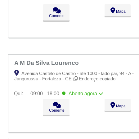
Qui:
09:00 - 18:00
Aberto
agora
Sex:
09:00 - 18:00
Mapa
Sáb:
Fechado
Comente
Dom:
Fechado
A M Da Silva Lourenco
Avenida Castelo de Castro - até 1000 - lado par, 94 - A -
Jangurussu - Fortaleza - CE
Endereço copiado!
Qui:
09:00 - 18:00
Aberto
agora
Seg:
09:00 - 18:00
Mapa
Ter:
09:00 - 18:00
Comente
Qua:
09:00 - 18:00
Qui:
09:00 - 18:00
Aberto
agora
Sex:
09:00 - 18:00
Sáb:
Fechado
Dom:
Fechado