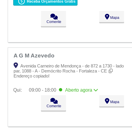
Ter:
09:00 - 18:00
Receba Orçamentos Grátis
Qua:
09:00 - 18:00
Qui:
09:00 - 18:00
Aberto
agora
Sex:
09:00 - 18:00
Mapa
Sáb:
Fechado
Comente
Dom:
Fechado
A G M Azevedo
Avenida Carneiro de Mendonça - de 872 a 1730 - lado
par, 1088 - A - Demócrito Rocha - Fortaleza - CE
Endereço copiado!
Qui:
09:00 - 18:00
Aberto
agora
Seg:
09:00 - 18:00
Mapa
Ter:
09:00 - 18:00
Comente
Qua:
09:00 - 18:00
Qui:
09:00 - 18:00
Aberto
agora
Sex:
09:00 - 18:00
Sáb:
Fechado
Dom:
Fechado