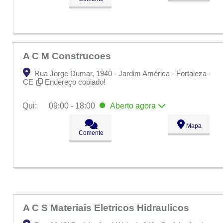
Qua:
09:00 - 18:00
Qui:
09:00 - 18:00
Aberto
agora
Sex:
09:00 - 18:00
Sáb:
Fechado
Dom:
Fechado
A C M Construcoes
Rua Jorge Dumar, 1940 - Jardim América - Fortaleza -
CE
Endereço copiado!
Qui:
09:00 - 18:00
Aberto
agora
Seg:
09:00 - 18:00
Mapa
Ter:
09:00 - 18:00
Comente
Qua:
09:00 - 18:00
Qui:
09:00 - 18:00
Aberto
agora
Sex:
09:00 - 18:00
Sáb:
Fechado
Dom:
Fechado
A C S Materiais Eletricos Hidraulicos