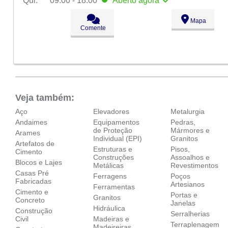
Qui:
09:00 - 18:00
Aberto
agora
Seg:
09:00 - 18:00
Mapa
Ter:
09:00 - 18:00
Comente
Qua:
09:00 - 18:00
Qui:
09:00 - 18:00
Aberto
agora
Sex:
09:00 - 18:00
Sáb:
Fechado
Dom:
Fechado
Veja também:
Aço
Elevadores
Metalurgia
Andaimes
Equipamentos
Pedras,
de Proteção
Mármores e
Arames
Individual (EPI)
Granitos
Artefatos de
Estruturas e
Pisos,
Cimento
Construções
Assoalhos e
Blocos e Lajes
Metálicas
Revestimentos
Casas Pré
Ferragens
Poços
Fabricadas
Artesianos
Ferramentas
Cimento e
Portas e
Granitos
Concreto
Janelas
Hidráulica
Construção
Serralherias
Civil
Madeiras e
Terraplenagem
Madeireiras