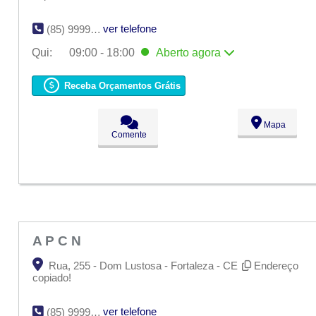
ver telefone
(85) 9999-9999
Qui:
09:00 - 18:00
Aberto
agora
Seg:
09:00 - 18:00
Ter:
09:00 - 18:00
Receba Orçamentos Grátis
Qua:
09:00 - 18:00
Qui:
09:00 - 18:00
Aberto
agora
Sex:
09:00 - 18:00
Mapa
Sáb:
Fechado
Comente
Dom:
Fechado
A P C N
Rua, 255 - Dom Lustosa - Fortaleza - CE
Endereço
copiado!
ver telefone
(85) 9999-9999