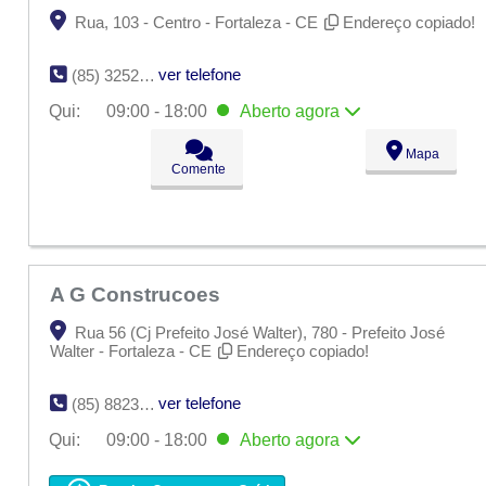
Rua, 103 - Centro - Fortaleza - CE
Endereço copiado!
ver telefone
(85) 3252-1271
Qui:
09:00 - 18:00
Aberto
agora
Seg:
09:00 - 18:00
Mapa
Ter:
09:00 - 18:00
Comente
Qua:
09:00 - 18:00
Qui:
09:00 - 18:00
Aberto
agora
Sex:
09:00 - 18:00
Sáb:
Fechado
Dom:
Fechado
A G Construcoes
Rua 56 (Cj Prefeito José Walter), 780 - Prefeito José
Walter - Fortaleza - CE
Endereço copiado!
ver telefone
(85) 8823-3299
Qui:
09:00 - 18:00
Aberto
agora
Seg:
09:00 - 18:00