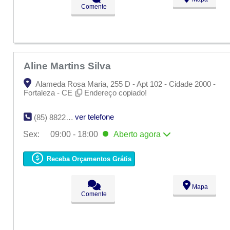
Sáb:
Fechado
Comente
Dom:
Fechado
Aline Martins Silva
Alameda Rosa Maria, 255 D - Apt 102 - Cidade 2000 -
Fortaleza - CE
Endereço copiado!
ver telefone
(85) 8822-2172
Sex:
09:00 - 18:00
Aberto
agora
Seg:
09:00 - 18:00
Ter:
09:00 - 18:00
Receba Orçamentos Grátis
Qua:
09:00 - 18:00
Qui:
09:00 - 18:00
Sex:
09:00 - 18:00
Aberto
agora
Mapa
Sáb:
Fechado
Comente
Dom:
Fechado