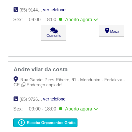
ver telefone
(85) 9144-4042
Sex:
09:00 - 18:00
Aberto
agora
Seg:
09:00 - 18:00
Mapa
Ter:
09:00 - 18:00
Comente
Qua:
09:00 - 18:00
Qui:
09:00 - 18:00
Sex:
09:00 - 18:00
Aberto
agora
Sáb:
Fechado
Dom:
Fechado
Andre vilar da costa
Rua Gabriel Pires Ribeiro, 91 - Mondubim - Fortaleza -
CE
Endereço copiado!
ver telefone
(85) 9726-1849
Sex:
09:00 - 18:00
Aberto
agora
Seg:
09:00 - 18:00
Ter:
09:00 - 18:00
Receba Orçamentos Grátis
Qua:
09:00 - 18:00