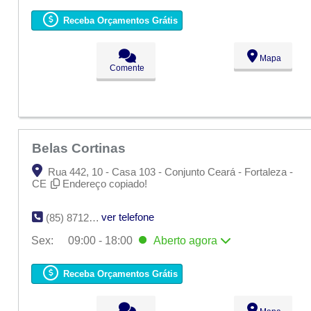
Seg:
09:00 - 18:00
Ter:
09:00 - 18:00
Receba Orçamentos Grátis
Qua:
09:00 - 18:00
Qui:
09:00 - 18:00
Sex:
09:00 - 18:00
Aberto
agora
Mapa
Sáb:
Fechado
Comente
Dom:
Fechado
Belas Cortinas
Rua 442, 10 - Casa 103 - Conjunto Ceará - Fortaleza -
CE
Endereço copiado!
ver telefone
(85) 8712-2615
Sex:
09:00 - 18:00
Aberto
agora
Seg:
09:00 - 18:00
Ter:
09:00 - 18:00
Receba Orçamentos Grátis
Qua:
09:00 - 18:00
Qui:
09:00 - 18:00
Sex:
09:00 - 18:00
Aberto
agora