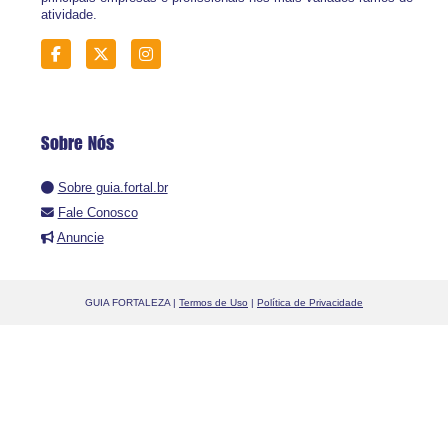
atividade.
Sobre Nós
Sobre guia.fortal.br
Fale Conosco
Anuncie
GUIA FORTALEZA |
Termos de Uso
|
Política de Privacidade