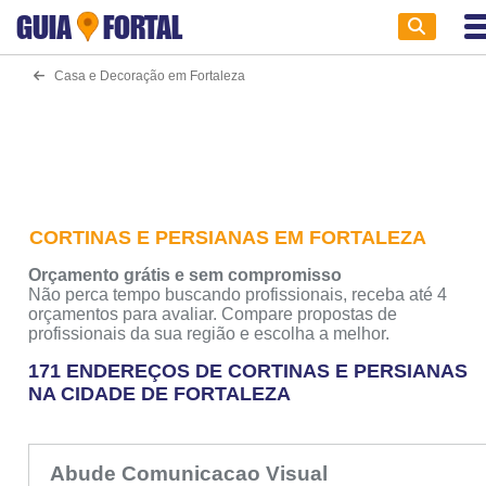
GUIA
FORTAL
Casa e Decoração em Fortaleza
CORTINAS E PERSIANAS EM FORTALEZA
Orçamento grátis e sem compromisso
Não perca tempo buscando profissionais, receba até 4
orçamentos para avaliar. Compare propostas de
profissionais da sua região e escolha a melhor.
171 ENDEREÇOS DE CORTINAS E PERSIANAS
NA CIDADE DE FORTALEZA
Abude Comunicacao Visual