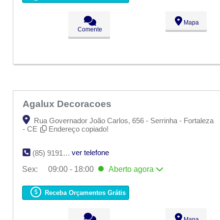
Qua:
09:00 - 18:00
Qui:
09:00 - 18:00
Sex:
09:00 - 18:00
Aberto
agora
Mapa
Sáb:
Fechado
Comente
Dom:
Fechado
Agalux Decoracoes
Rua Governador João Carlos, 656 - Serrinha - Fortaleza
- CE
Endereço copiado!
ver telefone
(85) 9191-0357
Sex:
09:00 - 18:00
Aberto
agora
Seg:
09:00 - 18:00
Ter:
09:00 - 18:00
Receba Orçamentos Grátis
Qua:
09:00 - 18:00
Qui:
09:00 - 18:00
Sex:
09:00 - 18:00
Aberto
agora
Mapa