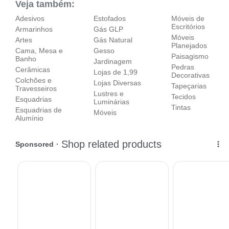
Veja também:
Adesivos
Estofados
Móveis de
Escritórios
Armarinhos
Gás GLP
Móveis
Artes
Gás Natural
Planejados
Cama, Mesa e
Gesso
Paisagismo
Banho
Jardinagem
Pedras
Cerâmicas
Lojas de 1,99
Decorativas
Colchões e
Lojas Diversas
Tapeçarias
Travesseiros
Lustres e
Tecidos
Esquadrias
Luminárias
Tintas
Esquadrias de
Móveis
Alumínio