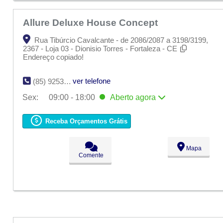
Allure Deluxe House Concept
Rua Tibúrcio Cavalcante - de 2086/2087 a 3198/3199,
2367 - Loja 03 - Dionisio Torres - Fortaleza - CE
Endereço copiado!
ver telefone
(85) 9253-4141
Sex:
09:00 - 18:00
Aberto
agora
Seg:
09:00 - 18:00
Ter:
09:00 - 18:00
Receba Orçamentos Grátis
Qua:
09:00 - 18:00
Qui:
09:00 - 18:00
Sex:
09:00 - 18:00
Aberto
agora
Mapa
Sáb:
Fechado
Comente
Dom:
Fechado