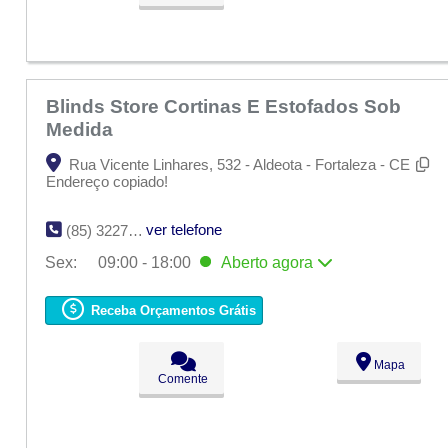
Dom:
Fechado
Blinds Store Cortinas E Estofados Sob
Medida
Rua Vicente Linhares, 532 - Aldeota - Fortaleza - CE
Endereço copiado!
ver telefone
(85) 3227-1869
Sex:
09:00 - 18:00
Aberto
agora
Seg:
09:00 - 18:00
Ter:
09:00 - 18:00
Receba Orçamentos Grátis
Qua:
09:00 - 18:00
Qui:
09:00 - 18:00
Sex:
09:00 - 18:00
Aberto
agora
Mapa
Sáb:
Fechado
Comente
Dom:
Fechado