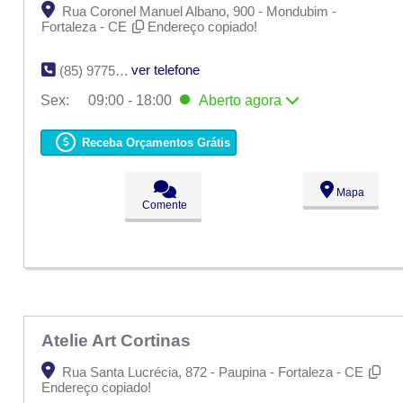
Rua Coronel Manuel Albano, 900 - Mondubim -
Fortaleza - CE
Endereço copiado!
ver telefone
(85) 9775-7579
Sex:
09:00 - 18:00
Aberto
agora
Seg:
09:00 - 18:00
Ter:
09:00 - 18:00
Receba Orçamentos Grátis
Qua:
09:00 - 18:00
Qui:
09:00 - 18:00
Sex:
09:00 - 18:00
Aberto
agora
Mapa
Sáb:
Fechado
Comente
Dom:
Fechado
Atelie Art Cortinas
Rua Santa Lucrécia, 872 - Paupina - Fortaleza - CE
Endereço copiado!