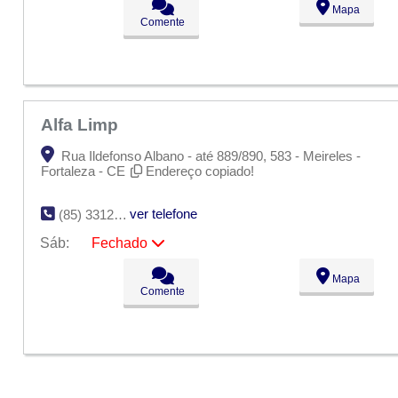
Mapa
Ter:
09:00 - 18:00
Comente
Qua:
09:00 - 18:00
Qui:
09:00 - 18:00
Sex:
09:00 - 18:00
Sáb:
Fechado
Dom:
Fechado
Alfa Limp
Rua Ildefonso Albano - até 889/890, 583 - Meireles -
Fortaleza - CE
Endereço copiado!
ver telefone
(85) 3312-3333
Sáb:
Fechado
Seg:
09:00 - 18:00
Mapa
Ter:
09:00 - 18:00
Comente
Qua:
09:00 - 18:00
Qui:
09:00 - 18:00
Sex:
09:00 - 18:00
Sáb:
Fechado
Dom:
Fechado