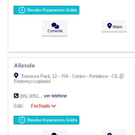
Seg:
09:00 - 18:00
Ter:
09:00 - 18:00
Receba Orçamentos Grátis
Qua:
09:00 - 18:00
Qui:
09:00 - 18:00
Sex:
09:00 - 18:00
Mapa
Sáb:
Fechado
Comente
Dom:
Fechado
Allende
Travessa Pará, 12 - 704 - Centro - Fortaleza - CE
Endereço copiado!
ver telefone
(85) 3051-2356
Sáb:
Fechado
Seg:
09:00 - 18:00
Ter:
09:00 - 18:00
Receba Orçamentos Grátis
Qua:
09:00 - 18:00
Qui:
09:00 - 18:00