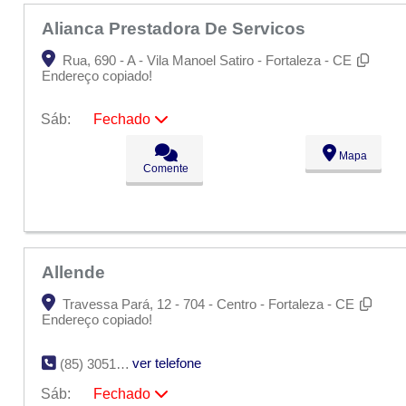
Alianca Prestadora De Servicos
Rua, 690 - A - Vila Manoel Satiro - Fortaleza - CE
Endereço copiado!
Sáb:
Fechado
Seg:
09:00 - 18:00
Mapa
Ter:
09:00 - 18:00
Comente
Qua:
09:00 - 18:00
Qui:
09:00 - 18:00
Sex:
09:00 - 18:00
Sáb:
Fechado
Dom:
Fechado
Allende
Travessa Pará, 12 - 704 - Centro - Fortaleza - CE
Endereço copiado!
ver telefone
(85) 3051-2356
Sáb:
Fechado