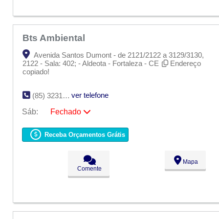
Bts Ambiental
Avenida Santos Dumont - de 2121/2122 a 3129/3130,
2122 - Sala: 402; - Aldeota - Fortaleza - CE
Endereço
copiado!
ver telefone
(85) 3231-2400
Sáb:
Fechado
Seg:
09:00 - 18:00
Ter:
09:00 - 18:00
Receba Orçamentos Grátis
Qua:
09:00 - 18:00
Qui:
09:00 - 18:00
Sex:
09:00 - 18:00
Mapa
Sáb:
Fechado
Comente
Dom:
Fechado