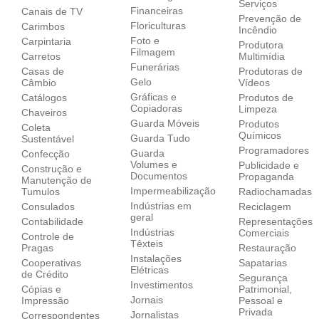
Serviços
Financeiras
Canais de TV
Prevenção de
Floriculturas
Carimbos
Incêndio
Foto e
Carpintaria
Produtora
Filmagem
Carretos
Multimídia
Funerárias
Casas de
Produtoras de
Gelo
Câmbio
Vídeos
Gráficas e
Catálogos
Produtos de
Copiadoras
Limpeza
Chaveiros
Guarda Móveis
Produtos
Coleta
Químicos
Guarda Tudo
Sustentável
Programadores
Guarda
Confecção
Volumes e
Publicidade e
Construção e
Documentos
Propaganda
Manutenção de
Impermeabilização
Tumulos
Radiochamadas
Indústrias em
Consulados
Reciclagem
geral
Contabilidade
Representações
Indústrias
Comerciais
Controle de
Têxteis
Pragas
Restauração
Instalações
Cooperativas
Sapatarias
Elétricas
de Crédito
Segurança
Investimentos
Cópias e
Patrimonial,
Jornais
Impressão
Pessoal e
Privada
Jornalistas
Correspondentes