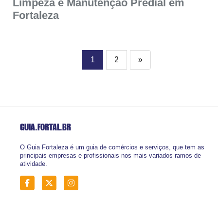
Limpeza e Manutenção Predial em
Fortaleza
1
2
»
GUIA.FORTAL
.BR
O Guia Fortaleza é um guia de comércios e serviços, que tem as
principais empresas e profissionais nos mais variados ramos de
atividade.