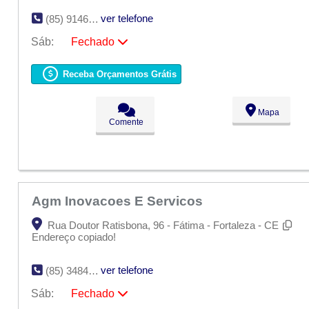
ver telefone
(85) 9146-8855
Sáb:
Fechado
Seg:
09:00 - 18:00
Ter:
09:00 - 18:00
Receba Orçamentos Grátis
Qua:
09:00 - 18:00
Qui:
09:00 - 18:00
Sex:
09:00 - 18:00
Mapa
Sáb:
Fechado
Comente
Dom:
Fechado
Agm Inovacoes E Servicos
Rua Doutor Ratisbona, 96 - Fátima - Fortaleza - CE
Endereço copiado!
ver telefone
(85) 3484-5808
Sáb:
Fechado