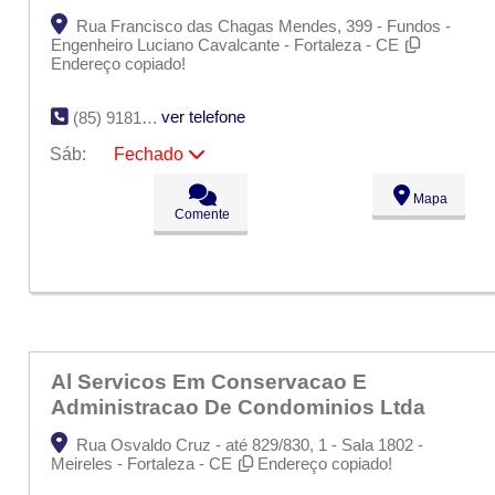
Rua Francisco das Chagas Mendes, 399 - Fundos -
Engenheiro Luciano Cavalcante - Fortaleza - CE
Endereço copiado!
ver telefone
(85) 9181-0239
Sáb:
Fechado
Seg:
09:00 - 18:00
Mapa
Ter:
09:00 - 18:00
Comente
Qua:
09:00 - 18:00
Qui:
09:00 - 18:00
Sex:
09:00 - 18:00
Sáb:
Fechado
Dom:
Fechado
Al Servicos Em Conservacao E
Administracao De Condominios Ltda
Rua Osvaldo Cruz - até 829/830, 1 - Sala 1802 -
Meireles - Fortaleza - CE
Endereço copiado!